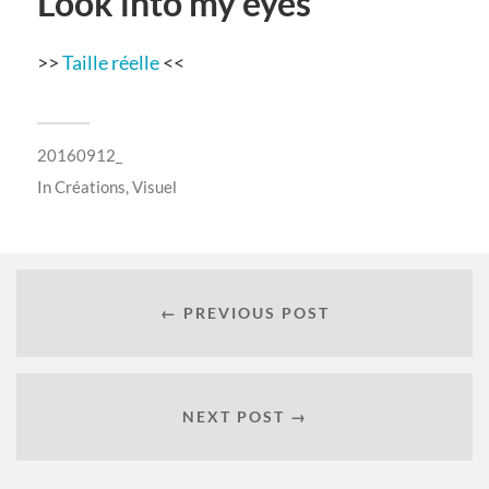
Look into my eyes
>>
Taille réelle
<<
20160912_
In
Créations
,
Visuel
← PREVIOUS POST
NEXT POST →