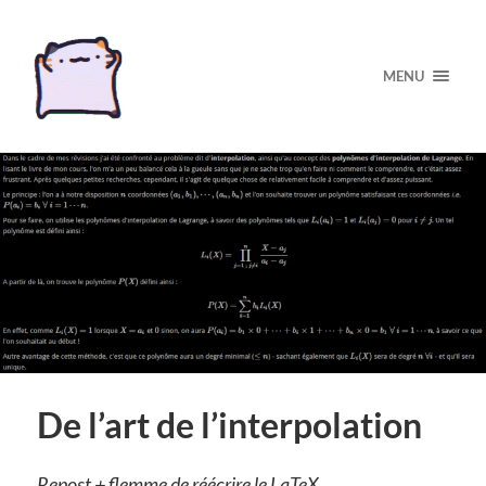
MENU
De l’art de l’interpolation
Repost + flemme de réécrire le LaTeX.