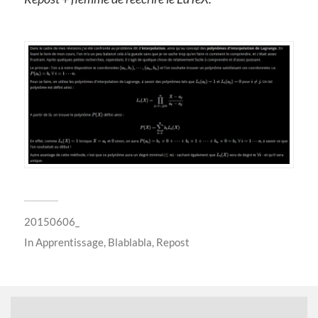
20150606_
In
Apprentissage
,
Blablabla
,
Repost