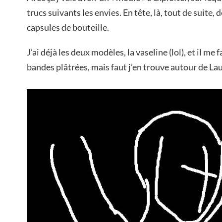
trucs suivants les envies. En tête, là, tout de suite, 
capsules de bouteille.
J’ai déjà les deux modèles, la vaseline (lol), et il me f
bandes plâtrées, mais faut j’en trouve autour de La