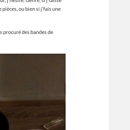
r, j’hésite. Genre, si j’laisse
 pièces, ou bien si j’fais une
uis procuré des bandes de