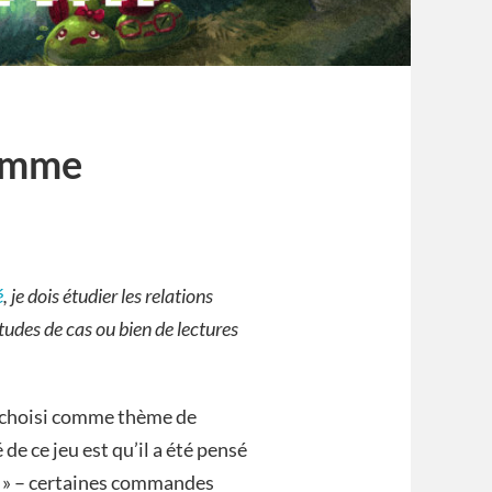
comme
é
, je dois étudier les relations
études de cas ou bien de lectures
is choisi comme thème de
de ce jeu est qu’il a été pensé
h » – certaines commandes