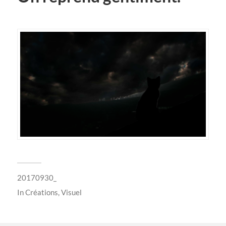
20170930_
In
Créations
,
Visuel